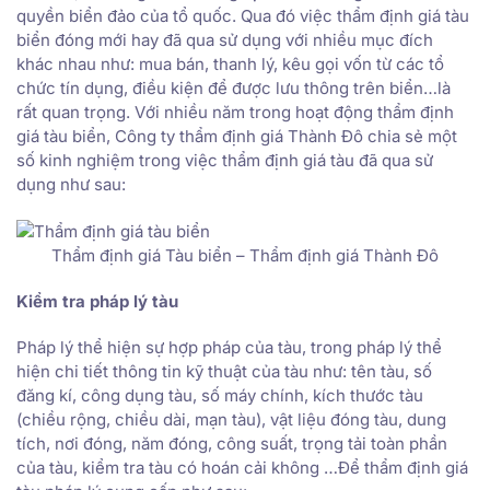
quyền biển đảo của tổ quốc. Qua đó việc thẩm định giá tàu
biển đóng mới hay đã qua sử dụng với nhiều mục đích
khác nhau như: mua bán, thanh lý, kêu gọi vốn từ các tổ
chức tín dụng, điều kiện để được lưu thông trên biển…là
rất quan trọng. Với nhiều năm trong hoạt động thẩm định
giá tàu biển, Công ty thẩm định giá Thành Đô chia sẻ một
số kinh nghiệm trong việc thẩm định giá tàu đã qua sử
dụng như sau:
Thẩm định giá Tàu biển – Thẩm định giá Thành Đô
Kiểm tra pháp lý tàu
Pháp lý thể hiện sự hợp pháp của tàu, trong pháp lý thể
hiện chi tiết thông tin kỹ thuật của tàu như: tên tàu, số
đăng kí, công dụng tàu, số máy chính, kích thước tàu
(chiều rộng, chiều dài, mạn tàu), vật liệu đóng tàu, dung
tích, nơi đóng, năm đóng, công suất, trọng tải toàn phần
của tàu, kiểm tra tàu có hoán cải không …Để thẩm định giá