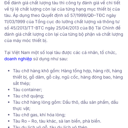
Để đánh giá chất lượng tàu thì công ty đánh giá về chi tiết
về tỷ lệ chất lượng còn lại của từng hạng mục thiết bị của
tàu. Áp dụng theo Quyết định số 57/1999/QĐ–TĐC ngày
11/03/1999 của Tổng cục đo lường chất lượng và thông tư
số 45/2013/TT-BTC ngày 25/04/2013 của Bộ Tài Chính để
đánh giá chất lượng còn lại của từng bộ phận và chất lượng
của máy móc thiết bị.
Tại Việt Nam một số loại tàu được các cá nhân, tổ chức,
doanh nghiệp
sử dụng như sau:
Tàu chở hàng khô gồm: Hàng tổng hợp, hàng rời, hàng
thiết bị, gỗ dăm, gỗ cây, ngũ cốc, hàng đóng bao, hàng
sắt thép;
Tàu container;
Tàu chở quặng;
Tàu chở hàng lỏng gồm: Dầu thô, dầu sản phẩm, dầu
thực vật;
Tàu chở gas, khí hóa lỏng;
Tàu Ro – Ro, tàu khác, sà lan biển, phà biển.
Tàu du lịch vỏ gỗ, tàu du lịch vỏ thép