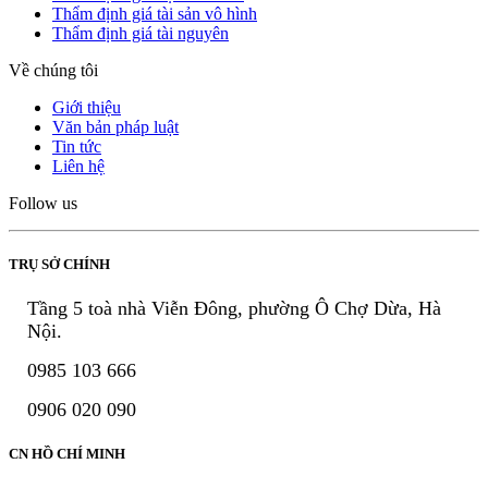
Thẩm định giá tài sản vô hình
Thẩm định giá tài nguyên
Về chúng tôi
Giới thiệu
Văn bản pháp luật
Tin tức
Liên hệ
Follow us
TRỤ SỞ CHÍNH
Tầng 5 toà nhà Viễn Đông, phường Ô Chợ Dừa, Hà
Nội.
0985 103 666
0906 020 090
CN HỒ CHÍ MINH