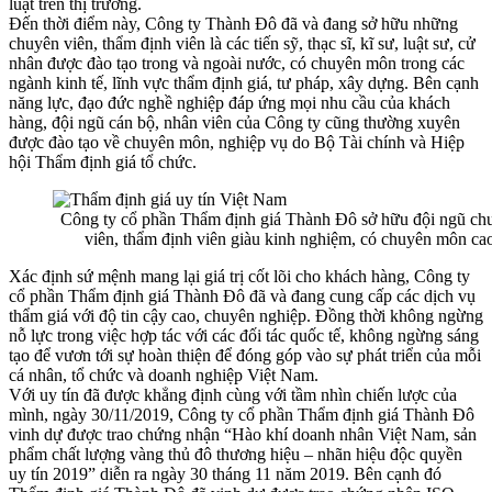
luật trên thị trường.
Đến thời điểm này, Công ty Thành Đô đã và đang sở hữu những
chuyên viên, thẩm định viên là các tiến sỹ, thạc sĩ, kĩ sư, luật sư, cử
nhân được đào tạo trong và ngoài nước, có chuyên môn trong các
ngành kinh tế, lĩnh vực thẩm định giá, tư pháp, xây dựng. Bên cạnh
năng lực, đạo đức nghề nghiệp đáp ứng mọi nhu cầu của khách
hàng, đội ngũ cán bộ, nhân viên của Công ty cũng thường xuyên
được đào tạo về chuyên môn, nghiệp vụ do Bộ Tài chính và Hiệp
hội Thẩm định giá tổ chức.
Công ty cổ phần Thẩm định giá Thành Đô sở hữu đội ngũ ch
viên, thẩm định viên giàu kinh nghiệm, có chuyên môn ca
Xác định sứ mệnh mang lại giá trị cốt lõi cho khách hàng, Công ty
cổ phần Thẩm định giá Thành Đô đã và đang cung cấp các dịch vụ
thẩm giá với độ tin cậy cao, chuyên nghiệp. Đồng thời không ngừng
nỗ lực trong việc hợp tác với các đối tác quốc tế, không ngừng sáng
tạo để vươn tới sự hoàn thiện để đóng góp vào sự phát triển của mỗi
cá nhân, tổ chức và doanh nghiệp Việt Nam.
Với uy tín đã được khẳng định cùng với tầm nhìn chiến lược của
mình, ngày 30/11/2019, Công ty cổ phần Thẩm định giá Thành Đô
vinh dự được trao chứng nhận “Hào khí doanh nhân Việt Nam, sản
phẩm chất lượng vàng thủ đô thương hiệu – nhãn hiệu độc quyền
uy tín 2019” diễn ra ngày 30 tháng 11 năm 2019. Bên cạnh đó