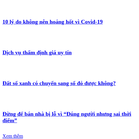
10 lý do không nên hoảng hốt vì Covid-19
Dịch vụ thẩm định giá uy tín
Đất sổ xanh có chuyển sang sổ đỏ được không?
Đừng để bán nhà bị lỗ vì “Đúng người nhưng sai thời
điểm”
Xem thêm