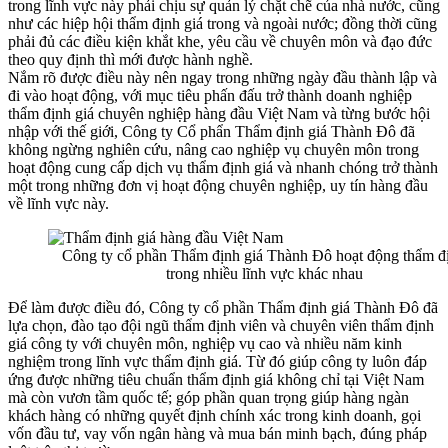
trong lĩnh vực này phải chịu sự quản lý chặt chẽ của nhà nước, cũng
như các hiệp hội thẩm định giá trong và ngoài nước; đồng thời cũng
phải đủ các điều kiện khắt khe, yêu cầu về chuyên môn và đạo đức
theo quy định thì mới được hành nghề.
Nắm rõ được điều này nên ngay trong những ngày đầu thành lập và
đi vào hoạt động, với mục tiêu phấn đấu trở thành doanh nghiệp
thẩm định giá chuyên nghiệp hàng đầu Việt Nam và từng bước hội
nhập với thế giới, Công ty Cổ phẩn Thẩm định giá Thành Đô đã
không ngừng nghiên cứu, nâng cao nghiệp vụ chuyên môn trong
hoạt động cung cấp dịch vụ thẩm định giá và nhanh chóng trở thành
một trong những đơn vị hoạt động chuyên nghiệp, uy tín hàng đầu
về lĩnh vực này.
Công ty cổ phần Thẩm định giá Thành Đô hoạt động thẩm đ
trong nhiều lĩnh vực khác nhau
Để làm được điều đó, Công ty cổ phần Thẩm định giá Thành Đô đã
lựa chọn, đào tạo đội ngũ thẩm định viên và chuyên viên thẩm định
giá công ty với chuyên môn, nghiệp vụ cao và nhiều năm kinh
nghiệm trong lĩnh vực thẩm định giá. Từ đó giúp công ty luôn đáp
ứng được những tiêu chuẩn thẩm định giá không chỉ tại Việt Nam
mà còn vươn tầm quốc tế; góp phần quan trọng giúp hàng ngàn
khách hàng có những quyết định chính xác trong kinh doanh, gọi
vốn đầu tư, vay vốn ngân hàng và mua bán minh bạch, đúng pháp