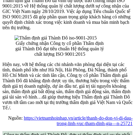
Thẩm định giá Thành Đô đã vinh dự được trao chứng nhận ISO
9001:2015 về Hệ thống quản lý chất lượng dưới sự công nhận của
GIC Việt Nam ngày 28/10/2019. Việc áp dụng Tiêu chuẩn Quốc tế
ISO 9001:2015 đã góp phần quan trọng giúp khách hàng có những
quyết định chính xác trong việc kinh doanh và mua bán minh bạch
trên thị trường.
Giấy chứng nhận Công ty cổ phần Thẩm định
giá Thành Đô đạt tiêu chuẩn Hệ thống quản lý
chất lượng ISO 9001:2015
Hiện nay, với hệ thống các chi nhánh-văn phòng đại diện tại các
tỉnh, thành phố lớn như Hà Nội, Hải Phòng, Đà Nẵng, thành phố
Hồ Chí Minh và các tỉnh lân cận, Công ty cổ phần Thẩm định giá
Thành Đô đã khẳng định được uy tín, thương hiệu trong việc thẩm
định giá trị doanh nghiệp, dự án đầu tư, giá trị tài nguyên khoáng
sản, thẩm định giá bất động sản, thẩm định giá động sản, thẩm định
giá tài sản vô hình…đã giúp thương hiệu Thẩm định giá Thành Đô
vươn tới tầm cao mới tại thị trường thẩm định giá Việt Nam và Quốc
Tế./.
Nguồn:
https://vietnamhoinhap.vn/article/thanh-do-don-vi-di-dau-
trong-linh-vuc-tham-dinh-gia—n-25721
Công ty thẩm định giá Thành Đô, đơn vị thẩm định giá uy tín nhất