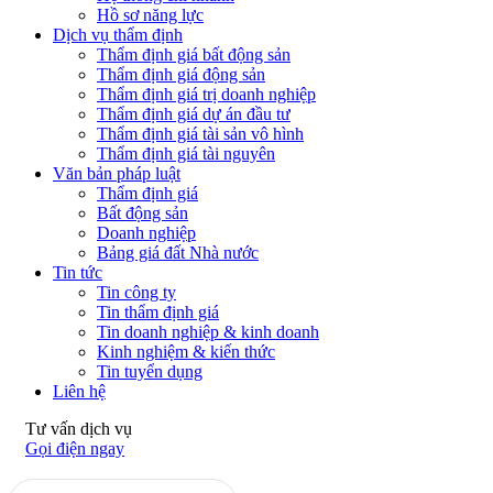
Hồ sơ năng lực
Dịch vụ thẩm định
Thẩm định giá bất động sản
Thẩm định giá động sản
Thẩm định giá trị doanh nghiệp
Thẩm định giá dự án đầu tư
Thẩm định giá tài sản vô hình
Thẩm định giá tài nguyên
Văn bản pháp luật
Thẩm định giá
Bất động sản
Doanh nghiệp
Bảng giá đất Nhà nước
Tin tức
Tin công ty
Tin thẩm định giá
Tin doanh nghiệp & kinh doanh
Kinh nghiệm & kiến thức
Tin tuyển dụng
Liên hệ
Tư vấn dịch vụ
Gọi điện ngay