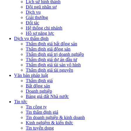
Lịch sử hình thành
Đội ngũ nhân sự
Dịch vụ
Giải thưởng
Đối tác
Hệ thống chi nhánh
Hồ sơ năng lực
Dịch vụ thẩm định
Thẩm định giá bất động sản
Thẩm định giá động sản
Thẩm định giá trị doanh nghiệp
Thẩm định giá dự án đầu tư
Thẩm định giá tài sản vô hình
Thẩm định giá tài nguyên
Văn bản pháp luật
Thẩm định giá
Bất động sản
Doanh nghiệp
Bảng giá đất Nhà nước
Tin tức
Tin công ty
Tin thẩm định giá
Tin doanh nghiệp & kinh doanh
Kinh nghiệm & kiến thức
Tin tuyển dụng