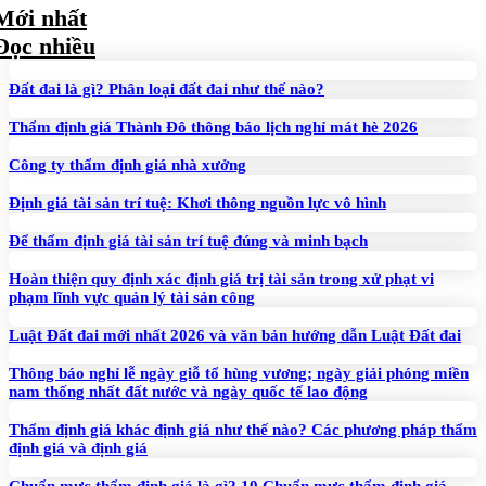
Mới nhất
Đọc nhiều
Đất đai là gì? Phân loại đất đai như thế nào?
Thẩm định giá Thành Đô thông báo lịch nghỉ mát hè 2026
Công ty thẩm định giá nhà xưởng
Định giá tài sản trí tuệ: Khơi thông nguồn lực vô hình
Để thẩm định giá tài sản trí tuệ đúng và minh bạch
Hoàn thiện quy định xác định giá trị tài sản trong xử phạt vi
phạm lĩnh vực quản lý tài sản công
Luật Đất đai mới nhất 2026 và văn bản hướng dẫn Luật Đất đai
Thông báo nghỉ lễ ngày giỗ tổ hùng vương; ngày giải phóng miền
nam thống nhất đất nước và ngày quốc tế lao động
Thẩm định giá khác định giá như thế nào? Các phương pháp thẩm
định giá và định giá