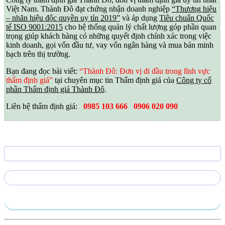
Việt Nam. Thành Đô đạt chứng nhận doanh nghiệp
“Thương hiệu
– nhãn hiệu độc quyền uy tín 2019”
và áp dụng
Tiêu chuẩn Quốc
tế ISO 9001:2015
cho hệ thống quản lý chất lượng góp phần quan
trọng giúp khách hàng có những quyết định chính xác trong việc
kinh doanh, gọi vốn đầu tư, vay vốn ngân hàng và mua bán minh
bạch trên thị trường.
Bạn đang đọc bài viết:
“Thành Đô: Đơn vị đi đầu trong lĩnh vực
thẩm định giá”
tại chuyên mục tin Thẩm định giá của
Công ty cổ
phần Thẩm định giá Thành Đô
.
Liên hệ thẩm định giá:
0985 103 666
0906 020 090
Gửi yêu cầu