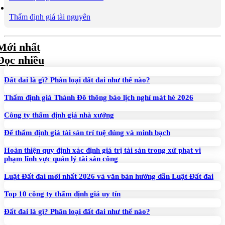
Thẩm định giá tài nguyên
Mới nhất
Đọc nhiều
Đất đai là gì? Phân loại đất đai như thế nào?
Thẩm định giá Thành Đô thông báo lịch nghỉ mát hè 2026
Công ty thẩm định giá nhà xưởng
Để thẩm định giá tài sản trí tuệ đúng và minh bạch
Hoàn thiện quy định xác định giá trị tài sản trong xử phạt vi
phạm lĩnh vực quản lý tài sản công
Luật Đất đai mới nhất 2026 và văn bản hướng dẫn Luật Đất đai
Top 10 công ty thẩm định giá uy tín
Đất đai là gì? Phân loại đất đai như thế nào?