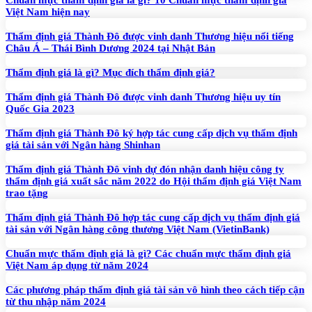
Chuẩn mực thẩm định giá là gì? 10 Chuẩn mực thẩm định giá
Việt Nam hiện nay
Thẩm định giá Thành Đô được vinh danh Thương hiệu nổi tiếng
Châu Á – Thái Bình Dương 2024 tại Nhật Bản
Thẩm định giá là gì? Mục đích thẩm định giá?
Thẩm định giá Thành Đô được vinh danh Thương hiệu uy tín
Quốc Gia 2023
Thẩm định giá Thành Đô ký hợp tác cung cấp dịch vụ thẩm định
giá tài sản với Ngân hàng Shinhan
Thẩm định giá Thành Đô vinh dự đón nhận danh hiệu công ty
thẩm định giá xuất sắc năm 2022 do Hội thẩm định giá Việt Nam
trao tặng
Thẩm định giá Thành Đô hợp tác cung cấp dịch vụ thẩm định giá
tài sản với Ngân hàng công thương Việt Nam (VietinBank)
Chuẩn mực thẩm định giá là gì? Các chuẩn mực thẩm định giá
Việt Nam áp dụng từ năm 2024
Các phương pháp thẩm định giá tài sản vô hình theo cách tiếp cận
từ thu nhập năm 2024