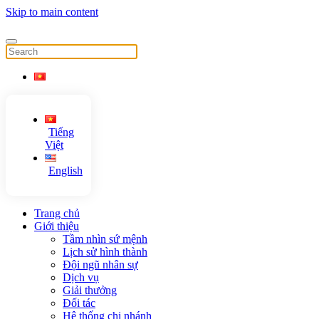
Skip to main content
Tiếng
Việt
English
Trang chủ
Giới thiệu
Tầm nhìn sứ mệnh
Lịch sử hình thành
Đội ngũ nhân sự
Dịch vụ
Giải thưởng
Đối tác
Hệ thống chi nhánh