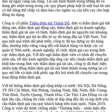
dân sự ngày càng sâu rộng. Tài sản hình thành trong tương đã và
đang ghi nhận trong trong các quy phạm pháp luật là một loại tài sản
có thể dùng thế chấp và đảm bảo cho nghĩa vụ của bên vay cho hợp
đồng tín dụng.
Công ty cổ phần
Thẩm định giá Thành Đô
, đơn vị thẩm định giá bất
động sản, thẩm định giá động sản, thẩm định giá trị doanh nghiệp,
thẩm định giá tài sản vô hình, thẩm định giá tài nguyên mỏ khoáng
sản, thẩm định giá dự án đầu tư uy tín hàng đầu tại Việt Nam. Trải
qua một quá trình dài phát triển, công ty đã tạo dựng uy tín hàng
đầu, thương hiệu vững vàng đối với khách hàng và được các cơ
quản lý Nhà nước, doanh nghiệp, tổ chức đánh giá cao trong lĩnh
vực thẩm định giá. Với đội ngũ thẩm định viên có trình độ chuyên
môn sâu, bề dày kinh nghiệm đáp ứng các tiêu chuẩn thẩm định giá
khắt khe trong lĩnh vực thẩm định giá tài sản, công ty đã thực hiện
nhiều hợp đồng thẩm định giá tài sản hình thành trong tương lai có
quy mô lớn và tính chất phức tạp đòi hỏi trình độ chuyên cao trong
hoạt động thẩm định giá.
Với hệ thống thẩm định giá rộng khắp cả nước: Hà Nội, Đà Nẵng,
TP. Hồ Chí Minh, Hải Phòng, Quảng Ninh, Bắc Ninh, Bắc Giang,
Thái Bình, Tuyên Quang, Thanh Hóa, Cần Thơ, Lâm Đồng và các
tỉnh lân cận, chúng tôi chắc chắn sẽ đáp ứng đầy đủ và kịp thời yêu
cầu thẩm định giá của quý khách hàng trên toàn quốc. Năm 2019,
Công ty vinh dự được chứng nhận “Thương hiệu – nhãn hiệu độc