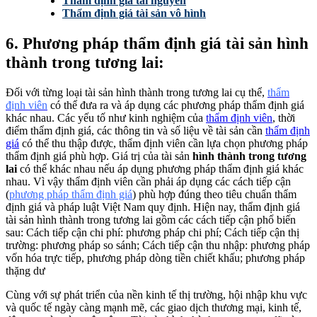
Thẩm định giá tài nguyên
Thẩm định giá tài sản vô hình
6. Phương pháp thẩm định giá tài sản hình
thành trong tương lai:
Đối với từng loại tài sản hình thành trong tương lai cụ thể,
thẩm
định viên
có thể đưa ra và áp dụng các phương pháp thẩm định giá
khác nhau. Các yếu tố như kinh nghiệm của
thẩm định viên
, thời
điểm thẩm định giá, các thông tin và số liệu về tài sản cần
thẩm định
giá
có thể thu thập được, thẩm định viên cần lựa chọn phương pháp
thẩm định giá phù hợp. Giá trị của tài sản
hình thành trong tương
lai
có thể khác nhau nếu áp dụng phương pháp thẩm định giá khác
nhau. Vì vậy thẩm định viên cần phải áp dụng các cách tiếp cận
(
phương pháp thẩm định giá
) phù hợp đúng theo tiêu chuẩn thẩm
định giá và pháp luật Việt Nam quy định. Hiện nay, thẩm định giá
tài sản hình thành trong tương lai gồm các cách tiếp cận phổ biến
sau: Cách tiếp cận chi phí: phương pháp chi phí; Cách tiếp cận thị
trường: phương pháp so sánh; Cách tiếp cận thu nhập: phương pháp
vốn hóa trực tiếp, phương pháp dòng tiền chiết khấu; phương pháp
thặng dư
Cùng với sự phát triển của nền kinh tế thị trường, hội nhập khu vực
và quốc tế ngày càng mạnh mẽ, các giao dịch thương mại, kinh tế,