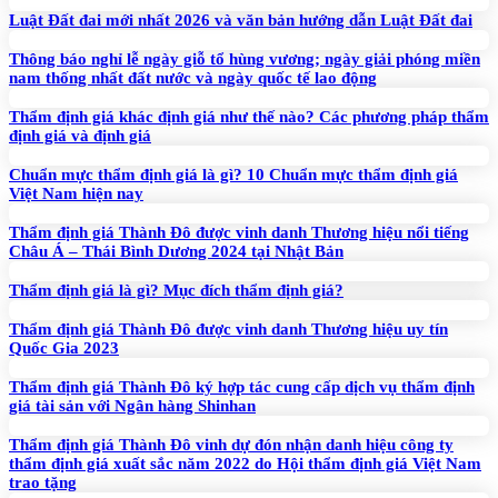
Luật Đất đai mới nhất 2026 và văn bản hướng dẫn Luật Đất đai
Thông báo nghỉ lễ ngày giỗ tổ hùng vương; ngày giải phóng miền
nam thống nhất đất nước và ngày quốc tế lao động
Thẩm định giá khác định giá như thế nào? Các phương pháp thẩm
định giá và định giá
Chuẩn mực thẩm định giá là gì? 10 Chuẩn mực thẩm định giá
Việt Nam hiện nay
Thẩm định giá Thành Đô được vinh danh Thương hiệu nổi tiếng
Châu Á – Thái Bình Dương 2024 tại Nhật Bản
Thẩm định giá là gì? Mục đích thẩm định giá?
Thẩm định giá Thành Đô được vinh danh Thương hiệu uy tín
Quốc Gia 2023
Thẩm định giá Thành Đô ký hợp tác cung cấp dịch vụ thẩm định
giá tài sản với Ngân hàng Shinhan
Thẩm định giá Thành Đô vinh dự đón nhận danh hiệu công ty
thẩm định giá xuất sắc năm 2022 do Hội thẩm định giá Việt Nam
trao tặng