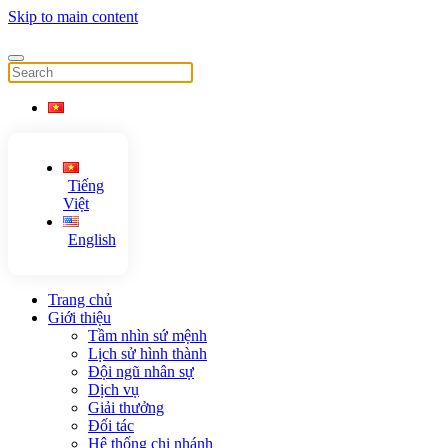
Skip to main content
Tiếng
Việt
English
Trang chủ
Giới thiệu
Tầm nhìn sứ mệnh
Lịch sử hình thành
Đội ngũ nhân sự
Dịch vụ
Giải thưởng
Đối tác
Hệ thống chi nhánh