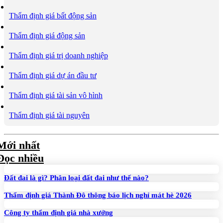
Thẩm định giá bất động sản
Thẩm định giá động sản
Thẩm định giá trị doanh nghiệp
Thẩm định giá dự án đầu tư
Thẩm định giá tài sản vô hình
Thẩm định giá tài nguyên
Mới nhất
Đọc nhiều
Đất đai là gì? Phân loại đất đai như thế nào?
Thẩm định giá Thành Đô thông báo lịch nghỉ mát hè 2026
Công ty thẩm định giá nhà xưởng