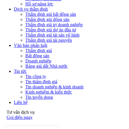
Hồ sơ năng lực
Dịch vụ thẩm định
Thẩm định giá bất động sản
Thẩm định giá động sản
Thẩm định giá trị doanh nghiệp
Thẩm định giá dự án đầu tư
Thẩm định giá tài sản vô hình
Thẩm định giá tài nguyên
Văn bản pháp luật
Thẩm định giá
Bất động sản
Doanh nghiệp
Bảng giá đất Nhà nước
Tin tức
Tin công ty
Tin thẩm định giá
Tin doanh nghiệp & kinh doanh
Kinh nghiệm & kiến thức
Tin tuyển dụng
Liên hệ
Tư vấn dịch vụ
Gọi điện ngay