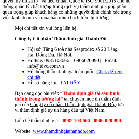
quyền uy tín 2019” và tiêu chuẩn Quốc tế ISO 9001:2015 cho hệ
thống quản lý chất lượng trong dịch vụ thẩm định giá góp phần
quan trọng giúp khách hàng có những quyết định chính xác trong
việc kinh doanh và mua bán minh bạch trên thị trường.
Mọi chi tiết xin vui lòng liên hệ:
Công ty Cổ phần Thẩm định giá Thành Đô
Hội sở: Tầng 6 toà nhà Seaprodex số 20 Láng
Hạ, Đống Đa, Hà Nội.
Hotline: 0985103666 – 0906020090 | | Email:
info@tdvc.com.vn
Hệ thống thẩm định giá toàn quốc:
Click để xem
chi tiết
Hồ sơ năng lực
:
TẠI ĐÂY
Bạn đang đọc bài viết:
“Thẩm định giá tài sản hình
thành trong tương lai
”
tại chuyên mục tin thẩm định
giá của
Công ty cổ phần Thẩm định giá Thành Đô,
đơn
vị thẩm định giá uy tín hàng đầu tại Việt Nam.
Liên hệ thẩm định giá:
0985 103 666
0906 020 090
Website:
www.thamdinhgiathanhdo.com