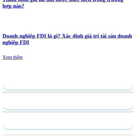
hợp nào?
Doanh nghiệp FDI là gì? Xác định giá trị tài sản doanh
nghiệp FDI
Xem thêm
Gửi yêu cầu
Hồ sơ năng lực
Dịch vụ