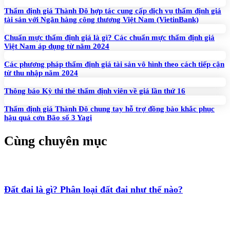
Thẩm định giá Thành Đô hợp tác cung cấp dịch vụ thẩm định giá
tài sản với Ngân hàng công thương Việt Nam (VietinBank)
Chuẩn mực thẩm định giá là gì? Các chuẩn mực thẩm định giá
Việt Nam áp dụng từ năm 2024
Các phương pháp thẩm định giá tài sản vô hình theo cách tiếp cận
từ thu nhập năm 2024
Thông báo Kỳ thi thẻ thẩm định viên về giá lần thứ 16
Thẩm định giá Thành Đô chung tay hỗ trợ đồng bào khắc phục
hậu quả cơn Bão số 3 Yagi
Cùng chuyên mục
Đất đai là gì? Phân loại đất đai như thế nào?