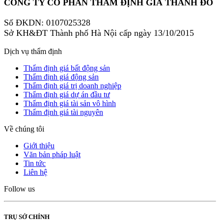
CÔNG TY CỔ PHẦN THẨM ĐỊNH GIÁ THÀNH ĐÔ
Số ĐKDN: 0107025328
Sở KH&ĐT Thành phố Hà Nội cấp ngày 13/10/2015
Dịch vụ thẩm định
Thẩm định giá bất động sản
Thẩm định giá động sản
Thẩm định giá trị doanh nghiệp
Thẩm định giá dự án đầu tư
Thẩm định giá tài sản vô hình
Thẩm định giá tài nguyên
Về chúng tôi
Giới thiệu
Văn bản pháp luật
Tin tức
Liên hệ
Follow us
TRỤ SỞ CHÍNH