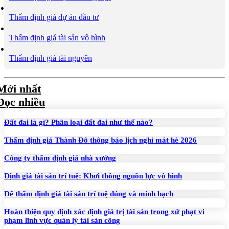
Thẩm định giá dự án đầu tư
Thẩm định giá tài sản vô hình
Thẩm định giá tài nguyên
Mới nhất
Đọc nhiều
Đất đai là gì? Phân loại đất đai như thế nào?
Thẩm định giá Thành Đô thông báo lịch nghỉ mát hè 2026
Công ty thẩm định giá nhà xưởng
Định giá tài sản trí tuệ: Khơi thông nguồn lực vô hình
Để thẩm định giá tài sản trí tuệ đúng và minh bạch
Hoàn thiện quy định xác định giá trị tài sản trong xử phạt vi
phạm lĩnh vực quản lý tài sản công