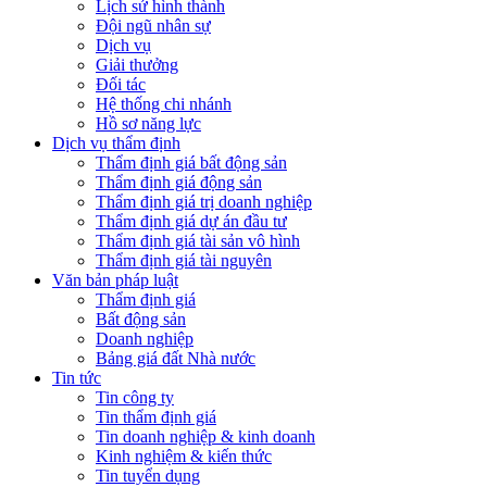
Lịch sử hình thành
Đội ngũ nhân sự
Dịch vụ
Giải thưởng
Đối tác
Hệ thống chi nhánh
Hồ sơ năng lực
Dịch vụ thẩm định
Thẩm định giá bất động sản
Thẩm định giá động sản
Thẩm định giá trị doanh nghiệp
Thẩm định giá dự án đầu tư
Thẩm định giá tài sản vô hình
Thẩm định giá tài nguyên
Văn bản pháp luật
Thẩm định giá
Bất động sản
Doanh nghiệp
Bảng giá đất Nhà nước
Tin tức
Tin công ty
Tin thẩm định giá
Tin doanh nghiệp & kinh doanh
Kinh nghiệm & kiến thức
Tin tuyển dụng