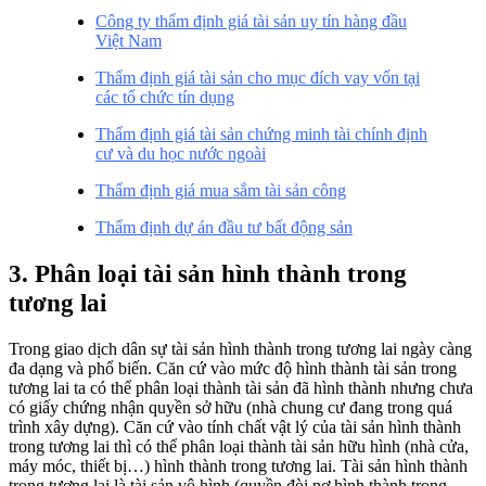
Công ty thẩm định giá tài sản uy tín hàng đầu
Việt Nam
Thẩm định giá tài sản cho mục đích vay vốn tại
các tổ chức tín dụng
Thẩm định giá tài sản chứng minh tài chính định
cư và du học nước ngoài
Thẩm định giá mua sắm tài sản công
Thẩm định dự án đầu tư bất động sản
3. Phân loại tài sản hình thành trong
tương lai
Trong giao dịch dân sự tài sản hình thành trong tương lai ngày càng
đa dạng và phổ biến. Căn cứ vào mức độ hình thành tài sản trong
tương lai ta có thể phân loại thành tài sản đã hình thành nhưng chưa
có giấy chứng nhận quyền sở hữu (nhà chung cư đang trong quá
trình xây dựng). Căn cứ vào tính chất vật lý của tài sản hình thành
trong tương lai thì có thể phân loại thành tài sản hữu hình (nhà cửa,
máy móc, thiết bị…) hình thành trong tương lai. Tài sản hình thành
trong tương lai là tài sản vô hình (quyền đòi nợ hình thành trong