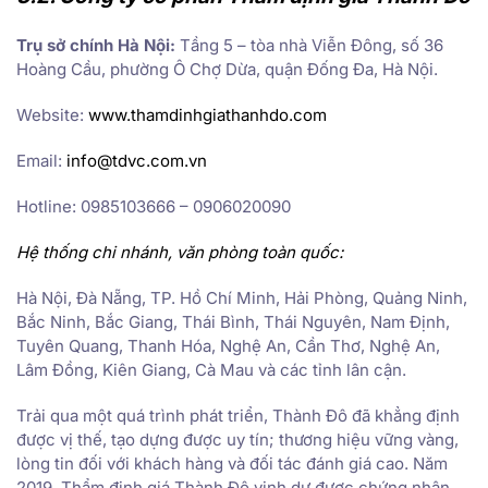
Trụ sở chính Hà Nội:
Tầng 5 – tòa nhà Viễn Đông, số 36
Hoàng Cầu, phường Ô Chợ Dừa, quận Đống Đa, Hà Nội.
Website:
www.thamdinhgiathanhdo.com
Email:
info@tdvc.com.vn
Hotline:
0985103666 – 0906020090
Hệ thống chi nhánh, văn phòng toàn quốc:
Hà Nội, Đà Nẵng, TP. Hồ Chí Minh, Hải Phòng, Quảng Ninh,
Bắc Ninh, Bắc Giang, Thái Bình, Thái Nguyên, Nam Định,
Tuyên Quang, Thanh Hóa, Nghệ An, Cần Thơ, Nghệ An,
Lâm Đồng, Kiên Giang, Cà Mau và các tỉnh lân cận.
Trải qua một quá trình phát triển, Thành Đô đã khẳng định
được vị thế, tạo dựng được uy tín; thương hiệu vững vàng,
lòng tin đối với khách hàng và đối tác đánh giá cao. Năm
2019, Thẩm định giá Thành Đô vinh dự được chứng nhận