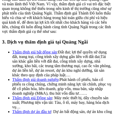
và toàn lãnh thổ Việt Nam. Vì vậy, thẩm định giá có vai trò đặc biệt
quan trọng không thể thiếu trong nền kinh tế thị trường cũng như sự
phát triển của tỉnh Quảng Ngãi. Thẩm định giá Thành Đô luôn thấu
hiểu và chia sẻ với khách hàng trong bài toán giữa chi phí và hiệu
quả kinh tế, để đem lại lợi ích tốt nhất cho khách hàng và các bên
liên, chúng tôi luôn đồng hành cùng tỉnh Quảng Ngãi trong các lĩnh
vực thẩm định giá cụ thể như sau:
3. Dịch vụ thẩm định giá tại Quảng Ngãi
Thẩm định giá bất động sản
:Đất đai; lợi thế quyền sử dụng
đất, trang trại, công trình xây dựng gắn liền với đất đai;Tài
sản khác gắn liền với đất đai, công trình xây dựng, nhà
xưởng, kho bãi, các trung tâm thương mại, cao ốc văn phòng,
dự án liền kề, dự án resort, dự án khu nghỉ dưỡng, tài sản
khác theo quy định của pháp luật.…
Thẩm định giá doanh nghiệp
:Phát hành cổ phiếu, bán cổ
phiếu ra công chúng, chứng minh năng lực tài chính, phục vụ
để cổ phần hóa, liên doanh, góp vốn, mua bán, sáp nhập
doanh nghiệp (M&A), thu hút vốn đầu tư……
Thẩm định giá Động sản
: Máy móc thiết bị, dây chuyền sản
xuất; Phương tiện vận tải: Tàu, ô tô, máy bay, hàng hóa dịch
vụ…
Thẩm định dự án đầu tư
: Dự án bất động sản, dự án khu công