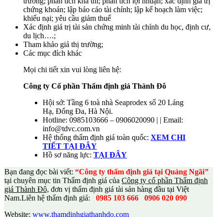
trường; phân tích khả thi; phân tích lợi nhuận; xác định giá trị
chứng khoán; lập báo cáo tài chính; lập kế hoạch làm việc;
khiếu nại; yêu cầu giảm thuế
Xác định giá trị tài sản chứng minh tài chính du học, định cư,
du lịch….;
Tham khảo giá thị trường;
Các mục đích khác
Mọi chi tiết xin vui lòng liên hệ:
Công ty Cổ phần Thẩm định giá Thành Đô
Hội sở: Tầng 6 toà nhà Seaprodex số 20 Láng
Hạ, Đống Đa, Hà Nội.
Hotline: 0985103666 – 0906020090 | | Email:
info@tdvc.com.vn
Hệ thống thẩm định giá toàn quốc:
XEM CHI
TIẾT TẠI ĐÂY
Hồ sơ năng lực:
TẠI ĐÂY
Bạn đang đọc bài viết:
“Công ty thẩm định giá tại Quảng Ngãi
”
tại chuyên mục tin Thẩm định giá của
Công ty cổ phần Thẩm định
giá Thành Đô,
đơn vị thẩm định giá tài sản hàng đầu tại Việt
Nam.
Liên hệ thẩm định giá:
0985 103 666
0906 020 090
Website:
www.thamdinhgiathanhdo.com