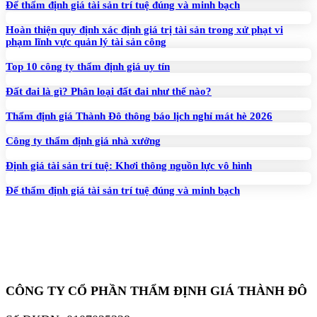
Để thẩm định giá tài sản trí tuệ đúng và minh bạch
Hoàn thiện quy định xác định giá trị tài sản trong xử phạt vi
phạm lĩnh vực quản lý tài sản công
Top 10 công ty thẩm định giá uy tín
Đất đai là gì? Phân loại đất đai như thế nào?
Thẩm định giá Thành Đô thông báo lịch nghỉ mát hè 2026
Công ty thẩm định giá nhà xưởng
Định giá tài sản trí tuệ: Khơi thông nguồn lực vô hình
Để thẩm định giá tài sản trí tuệ đúng và minh bạch
CÔNG TY CỔ PHẦN THẨM ĐỊNH GIÁ THÀNH ĐÔ