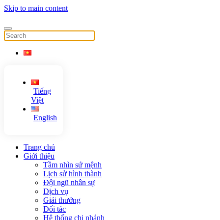
Skip to main content
Tiếng
Việt
English
Trang chủ
Giới thiệu
Tầm nhìn sứ mệnh
Lịch sử hình thành
Đội ngũ nhân sự
Dịch vụ
Giải thưởng
Đối tác
Hệ thống chi nhánh