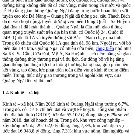
đường hàng không đến tất cả các vùng, miền trong cả nước và quốc
tế. Hạ tầng giao thông Quảng Ngãi đang từng bước hoàn thiện với
tuyến cao tốc Đà Nẵng – Quảng Ngãi đã thông xe, cầu Thạch Bích
đã đi vào hoạt động, tuyến đường ven biển Dung Quất – Sa Huỳnh
giai đoạn I đã hoàn thành… Quảng Ngãi là đầu mối giao thông
quan trọng xuyên suốt trên địa bàn tỉnh, có Quốc lộ 24, Quốc lộ
24B, Quốc lộ 1A và tuyến đường sắt Bắc – Nam chạy qua tỉnh.
Trong đó chiều dài Quốc lộ 1A qua tỉnh dài 98 km. Ngoài ra, với bờ
biển dài 144 km, Quảng Ngãi có nhiều cửa biển,
cảng biển
nhỏ như
Sa Kỳ, Sa Cần, Cửa Đại, Mỹ Á, Sa Huỳnh,… có tiềm năng về giao
thông đường thủy thương mại và du lịch. Sự đồng bộ về hạ tầng
giao thông tạo thuận lợi cho thông thương hàng hóa, góp phần liên
kết vùng, tạo động lực phát triển toàn diện vùng kinh tế trọng điểm
miền Trung, thúc đẩy giao thương trong và ngoài khu vực, đưa
Quảng Ngãi lên vị thế mới
1.2. Kinh tế – xã hội
Kinh tế – xã hội, Năm 2019 kinh tế Quảng Ngãi tăng trưởng 6,7%.
Trong đó, có 15/18 chỉ tiêu đạt và vượt kế hoạch. Tổng sản phẩm
trên địa bàn tỉnh (GRDP) ước đạt 55.102 tỷ đồng, tăng 6,7% so với
năm 2018, đạt kế hoạch đề ra. Trong đó, khu vực công nghiệp –
xây dựng ước đạt 29.162,9 tỷ đồng, tăng 7,3%; khu vực dịch vụ
ước đạt 16.948,8 tỷ đồng, tăng 7,3%; khu vực nông, lâm nghiệp và