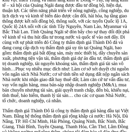
tế – xã hội của Quảng Ngãi đang được đầu tư đồng bộ, hiện đại,
thuận lợi. Các tiềm năng phát triển về nông nghiệp, công nghiệp, du
lịch dịch vụ và kinh tế biển đảo được cân đối, hài hòa, hạ tầng giao
thông được kết nối đồng bộ, thông suốt, với các tuyến Quốc lộ 1A,
Quốc lộ 24A nối với các tỉnh Tây Nguyên, Nam Lào, Myanmar và
Bắc Thái Lan. Tỉnh Quảng Ngãi sẽ đòn bẩy cho sự thay đổi đột phá
về kinh tế và thu hút đầu tư trong nước và quốc tế vào nơi đây. Đi
cùng với sự phát triển đó Công ty thẩm định giá Thành Đô đã và
đang cung cấp dịch vụ thẩm định giá uy tín tại Quảng Ngãi, bao
gồm: thẩm định giá bất động sản, máy móc thiết bị, dây chuyền sản
xuất, phương tiện vận tải, thẩm định giá dự án đầu tư, thẩm định giá
trị doanh nghiệp, tài nguyên khoáng sản, thẩm định giá tài sản vô
hình…Phục vụ nhiều mục đích như: Làm cơ sở xét duyệt chi nguồn
vốn ngân sách Nhà Nước; cơ sở tính tiền sử dụng đất nộp ngân sách
Nhà nước khi nhận giao đất hay thuê đất; Làm căn cứ tư vấn đầu tư,
vay vốn ngân hàng, mua bán-sáp nhập doanh nghiệp (M&A), mua
bán chuyển nhượng tài sản, giải quyết tranh chấp, đến bù, khiếu nại,
tính thuế, bảo hiểm, thanh lý tài sản… cho các cơ quan Nhà Nước,
tổ chức, doanh nghiệp, cá nhân.
Thẩm định giá Thành Đô là công ty thẩm định giá hàng đầu tại Việt
Nam. Bằng hệ thống thẩm định giá rộng khắp cả nước: Hà Nội, Đà
Nẵng, TP. Hồ Chí Minh, Hải Phòng, Quảng Ninh, Bắc Ninh, Bắc
Giang, Thái Bình, Tuyên Quang, Thanh Hóa, Cần Thơ, Lâm Đồng
và không ngừng mở rộng thêm, chúng tôi đảm bảo sẽ đáp ứng đầy