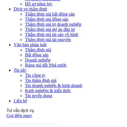
Hồ sơ năng lực
Dịch vụ thẩm định
Thẩm định giá bất động sản
Thẩm định giá động sản
Thẩm định giá trị doanh nghiệp
Thẩm định giá dự án đầu tư
Thẩm định giá tài sản vô hình
Thẩm định giá tài nguyên
Văn bản pháp luật
Thẩm định giá
Bất động sản
Doanh nghiệp
Bảng giá đất Nhà nước
Tin tức
Tin công ty
Tin thẩm định giá
Tin doanh nghiệp & kinh doanh
Kinh nghiệm & kiến thức
Tin tuyển dụng
Liên hệ
Tư vấn dịch vụ
Gọi điện ngay