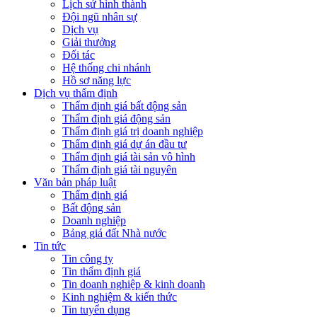
Lịch sử hình thành
Đội ngũ nhân sự
Dịch vụ
Giải thưởng
Đối tác
Hệ thống chi nhánh
Hồ sơ năng lực
Dịch vụ thẩm định
Thẩm định giá bất động sản
Thẩm định giá động sản
Thẩm định giá trị doanh nghiệp
Thẩm định giá dự án đầu tư
Thẩm định giá tài sản vô hình
Thẩm định giá tài nguyên
Văn bản pháp luật
Thẩm định giá
Bất động sản
Doanh nghiệp
Bảng giá đất Nhà nước
Tin tức
Tin công ty
Tin thẩm định giá
Tin doanh nghiệp & kinh doanh
Kinh nghiệm & kiến thức
Tin tuyển dụng