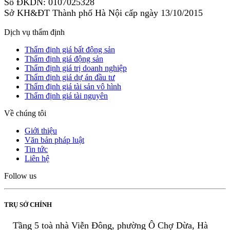
Số ĐKDN: 0107025328
Sở KH&ĐT Thành phố Hà Nội cấp ngày 13/10/2015
Dịch vụ thẩm định
Thẩm định giá bất động sản
Thẩm định giá động sản
Thẩm định giá trị doanh nghiệp
Thẩm định giá dự án đầu tư
Thẩm định giá tài sản vô hình
Thẩm định giá tài nguyên
Về chúng tôi
Giới thiệu
Văn bản pháp luật
Tin tức
Liên hệ
Follow us
TRỤ SỞ CHÍNH
Tầng 5 toà nhà Viễn Đông, phường Ô Chợ Dừa, Hà