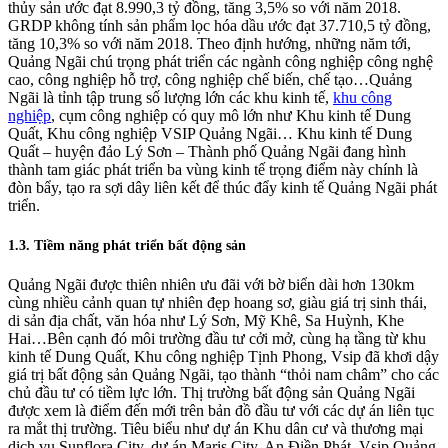
thủy sản ước đạt 8.990,3 tỷ đồng, tăng 3,5% so với năm 2018.
GRDP không tính sản phẩm lọc hóa dầu ước đạt 37.710,5 tỷ đồng,
tăng 10,3% so với năm 2018. Theo định hướng, những năm tới,
Quảng Ngãi chú trọng phát triển các ngành công nghiệp công nghệ
cao, công nghiệp hỗ trợ, công nghiệp chế biến, chế tạo…Quảng
Ngãi là tỉnh tập trung số lượng lớn các khu kinh tế,
khu công
nghiệp
, cụm công nghiệp có quy mô lớn như Khu kinh tế Dung
Quất, Khu công nghiệp VSIP Quảng Ngãi… Khu kinh tế Dung
Quất – huyện đảo Lý Sơn – Thành phố Quảng Ngãi đang hình
thành tam giác phát triển ba vùng kinh tế trọng điểm này chính là
đòn bẩy, tạo ra sợi dây liên kết để thúc đẩy kinh tế Quảng Ngãi phát
triển.
1.3. Tiềm năng phát triển bất động sản
Quảng Ngãi được thiên nhiên ưu đãi với bờ biển dài hơn 130km
cùng nhiều cảnh quan tự nhiên đẹp hoang sơ, giàu giá trị sinh thái,
di sản địa chất, văn hóa như Lý Sơn, Mỹ Khê, Sa Huỳnh, Khe
Hai…Bên cạnh đó môi trường đầu tư cởi mở, cùng hạ tầng từ khu
kinh tế Dung Quất, Khu công nghiệp Tịnh Phong, Vsip đã khơi dậy
giá trị bất động sản Quảng Ngãi, tạo thành “thỏi nam châm” cho các
chủ đầu tư có tiềm lực lớn. Thị trường bất động sản Quảng Ngãi
được xem là điểm đến mới trên bản đồ đầu tư với các dự án liên tục
ra mắt thị trường. Tiêu biểu như dự án Khu dân cư và thương mại
dịch vụ Sunflora City, dự án Maris City, An Điền Phát, Vsip Quảng