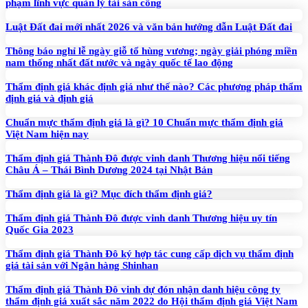
phạm lĩnh vực quản lý tài sản công
Luật Đất đai mới nhất 2026 và văn bản hướng dẫn Luật Đất đai
Thông báo nghỉ lễ ngày giỗ tổ hùng vương; ngày giải phóng miền
nam thống nhất đất nước và ngày quốc tế lao động
Thẩm định giá khác định giá như thế nào? Các phương pháp thẩm
định giá và định giá
Chuẩn mực thẩm định giá là gì? 10 Chuẩn mực thẩm định giá
Việt Nam hiện nay
Thẩm định giá Thành Đô được vinh danh Thương hiệu nổi tiếng
Châu Á – Thái Bình Dương 2024 tại Nhật Bản
Thẩm định giá là gì? Mục đích thẩm định giá?
Thẩm định giá Thành Đô được vinh danh Thương hiệu uy tín
Quốc Gia 2023
Thẩm định giá Thành Đô ký hợp tác cung cấp dịch vụ thẩm định
giá tài sản với Ngân hàng Shinhan
Thẩm định giá Thành Đô vinh dự đón nhận danh hiệu công ty
thẩm định giá xuất sắc năm 2022 do Hội thẩm định giá Việt Nam