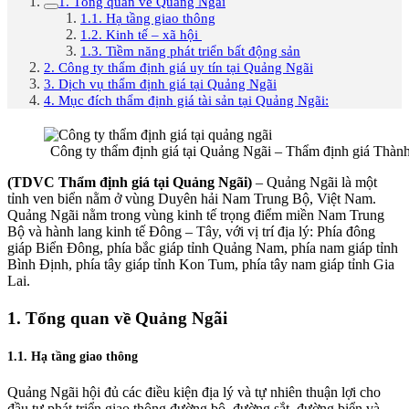
1. Tổng quan về Quảng Ngãi
1.1. Hạ tầng giao thông
1.2. Kinh tế – xã hội
1.3. Tiềm năng phát triển bất động sản
2. Công ty thẩm định giá uy tín tại Quảng Ngãi
3. Dịch vụ thẩm định giá tại Quảng Ngãi
4. Mục đích thẩm định giá tài sản tại Quảng Ngãi:
Công ty thẩm định giá tại Quảng Ngãi – Thẩm định giá Thàn
(TDVC Thẩm định giá tại Quảng Ngãi)
– Quảng Ngãi là một
tỉnh ven biển nằm ở vùng Duyên hải Nam Trung Bộ, Việt Nam.
Quảng Ngãi nằm trong vùng kinh tế trọng điểm miền Nam Trung
Bộ và hành lang kinh tế Đông – Tây, với vị trí địa lý: Phía đông
giáp Biển Đông, phía bắc giáp tỉnh Quảng Nam, phía nam giáp tỉnh
Bình Định, phía tây giáp tỉnh Kon Tum, phía tây nam giáp tỉnh Gia
Lai.
1. Tổng quan về Quảng Ngãi
1.1. Hạ tầng giao thông
Quảng Ngãi hội đủ các điều kiện địa lý và tự nhiên thuận lợi cho
đầu tư phát triển giao thông đường bộ, đường sắt, đường biển và