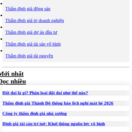
Thẩm định giá động sản
Thẩm định giá trị doanh nghiệp
Thẩm định giá dự án đầu tư
Thẩm định giá tài sản vô hình
Thẩm định giá tài nguyên
Mới nhất
Đọc nhiều
Đất đai là gì? Phân loại đất đai như thế nào?
Thẩm định giá Thành Đô thông báo lịch nghỉ mát hè 2026
Công ty thẩm định giá nhà xưởng
Định giá tài sản trí tuệ: Khơi thông nguồn lực vô hình