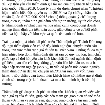
đủ, kịp thời yêu cầu thẩm định giá tài sản của quý khách hàng trên
toàn quốc. Năm 2019, Công ty vinh dự được chứng nhận “Thương
hiệu – nhãn hiệu độc quyền uy tín 2019” và đạt chứng nhận tiêu
chuẩn Quốc tế ISO 9001:2015 cho hệ thống quản lý chất lượng
trong dịch vụ thẩm định giá đánh dấu sự tin tưởng, uy tín của công
ty, khẳng định sự phát triển và hòa nhập cùng cộng đồng doanh
nghiệp thẩm định giá trên toàn quốc, giúp công ty có cơ hội phát
triển và hội nhập với khu vực và quốc tế mạnh mẽ hơn.
Trải qua một quá trình dài phát triển Thẩm định giá Thành Đô cùng
đội ngũ thẩm định viên có bề dày kinh nghiệm, chuyên môn sâu
trong lĩnh vực thẩm định giá tài sản tại Việt Nam. Chúng tôi đã thực
hiện nhiều hợp đồng thẩm định giá tài sản có quy mô lớn, tính chất
phức tạp và đòi hỏi yêu cầu khắt khe nhất đối với ngành thẩm định
giá liên quan đến các hoạt động góp vốn liên kết đầu tư, mua bán
sáp nhập doanh nghiệp (M&A), tư vấn cổ phần hóa doanh nghiệp,
thẩm định dự án đầu tư, chuyển nhượng tài sản, vay vốn ngân
hàng… góp phần quan trọng giúp khách hàng có những quyết định
chính xác trong việc kinh doanh và mua bán minh bạch trên thị
trường.
Thẩm định giá được xuất phát từ nhu cầu khách quan về việc xác
định giá trị của tài sản, giúp các bên tham gia giao dịch có thể thỏa
thuận với nhau về giá tài sản, giúp các giao dịch về tài sản thành
công, bảo đảm lợi ích chính đáng của các bên tại tỉnh Quảng Ngãi