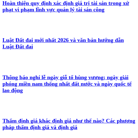
Hoàn thiện quy định xác định giá trị tài sản trong xử
phạt vi phạm lĩnh vực quản lý tài sản công
Luật Đất đai mới nhất 2026 và văn bản hướng dẫn
Luật Đất đai
Thông báo nghỉ lễ ngày giỗ tổ hùng vương; ngày giải
phóng miền nam thống nhất đất nước và ngày quốc tế
lao động
Thẩm định giá khác định giá như thế nào? Các phương
pháp thẩm định giá và định giá