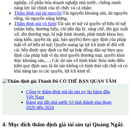
nghiệp, cổ phần hóa doanh nghiệp nhà nước, chứng minh
năng lực tài chính của tổ chức và cá nhân;
Thẩm định giá tài nguyên
:Tài nguyên khoáng sản, tài nguyên
rừng, tài nguyên năng lượng.
Thẩm định giá vô hình
:Tài sản trí tuệ và quyền sở hữu trí tuệ
(nhãn hiệu, thương hiệu, chỉ dẫn địa lý, sáng chế, tên gọi xuất
xứ, tên thương mại, bí mật kinh doanh, phát minh khoa học,
sáng kiến, quyền tác giả, bản quyền) theo quy định của pháp
luật về sở hữu trí tuệ; Quyền mang lại lợi ích kinh tế đối với
các bên được quy định cụ thể tại hợp đồng dân sự theo quy
định của pháp luật ví dụ như quyền thương mại, quyền khai
thác khoáng sản,…; Các tài sản vô hình khác thỏa mãn điều
kiện quy định sau: là tài sản không có hình thái vật chất và có
khả năng tạo ra các quyền, lợi ích kinh tế.
CÓ THỂ BẠN QUAN TÂM
Công ty thẩm định giá tài sản uy tín hàng đầu
Việt Nam
Bảng giá đất nhà nước 63 tỉnh thành giai đoạn
2020 đến 2024
4. Mục đích thẩm định giá tài sản tại Quảng Ngãi: